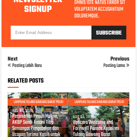
OMNIS ISTE NATUS ERROR SIT
SIGNUP
VOLUPTATEM ACCUSANTIUM
DOLOREMQUE.
Next
Previous
Posting Lebih Baru
Posting Lama
RELATED POSTS
LAMPUNG TULANG BAWANG BARAT POLRI
LAMPUNG TULANG BAWANG BARAT POLRI
AUG 04, 2026
Perpisahan Penuh Makna,
AUG 04, 2026
AKBP Sendi Antoni Titip
Upacara Welcome and
Semangat Pengabdian dan
Farewell Parade Kapolres
Ucapan Terima Kasih untuk
Tulang Bawang Barat