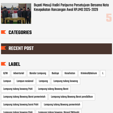
Bupati Mesuji Hadiri Paripurna Persetujuan Bersama Nota
Kesepakatan Rancangan Awal RPJMD 2025-2029
CATEGORIES
RECENT POST
LABEL
&TNI
Advertorial
Bandar Lampung
Budaya
Kesehatan
Kriminal&Hukum
L
Lampun
Lampun nasional
Lampung
Lampung tulang bawang
Lampung tulang bawang Polri
Lampung tulang Bawang Barat
Lampung tulang Bawang Barat pemerintah
Lampung tulang Bawang Barat pendidikan
Lampung tulang bawang barat Polri
Lampung tulang Bawang pemerintah
Lampung tulang bawang Polri
Lampung tulang bawang. Mesuji TNI&polri