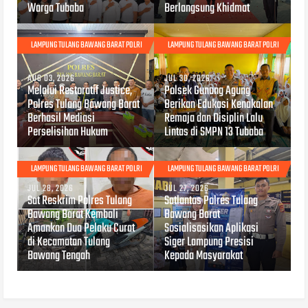
Warga Tubaba
Berlangsung Khidmat
LAMPUNG TULANG BAWANG BARAT POLRI
LAMPUNG TULANG BAWANG BARAT POLRI
AUG 03, 2026
JUL 30, 2026
Melalui Restoratif Justice,
Polsek Gunung Agung
Polres Tulang Bawang Barat
Berikan Edukasi Kenakalan
Berhasil Mediasi
Remaja dan Disiplin Lalu
Perselisihan Hukum
Lintas di SMPN 13 Tubaba
LAMPUNG TULANG BAWANG BARAT POLRI
LAMPUNG TULANG BAWANG BARAT POLRI
JUL 28, 2026
JUL 27, 2026
Sat Reskrim Polres Tulang
Satlantas Polres Tulang
Bawang Barat Kembali
Bawang Barat
Amankan Dua Pelaku Curat
Sosialisasikan Aplikasi
di Kecamatan Tulang
Siger Lampung Presisi
Bawang Tengah
Kepada Masyarakat