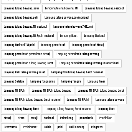
Lampung tulang bawang. polri
Lampung tulang bawang. TNI
Lampung tulang bawang.nasional
Lampung tulang bawang.polri
Lampung tulang bawang.polri nasional
Lampung tulang bawang.TNI nasional
Lampung tulang bawang.TNI&polri
Lampung tulang bawang.TNI&polri nasional
Lampung Barat
Lampung Nasional
Lampung Nasional TNI polri
Lampung pemerintah
Lampung pemerintah Mesuji
Lampung pemerintah pemerintah Mesuji
Lampung pemerintah tulang bawang
Lampung pemerintah tulang Bawang Barat
Lampung pemerintah tulang Bawang Barat nasional
Lampung Polri tulang bawang barat
Lampung Polri tulang bawang barat nasional
Lampung Selatan
Lampung Tanggamus
Lampung Tengah
Lampung Timur
Lampung TNI&Polri
Lampung TNI&Polri tulang bawang
Lampung TNI&Polri tulang bawang barat
Lampung TNI&Polri tulang bawang barat nasional
Lampung TNI&Polril
Lampung tulang bawang
Lampung tulang Bawang Barat
Lampung tulang Bawang Barat nasional
Lampung Utara
Mesuji
Metro
musiji
Nasional
Palembang
pemerintah
Pendidikan
Pesawaran
Pesisir Barat
Politik
polri
Polri lampung
Pringsewu