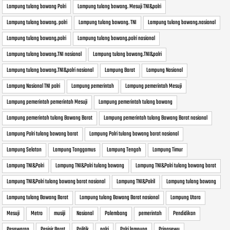
Lampung tulang bawang Polri
Lampung tulang bawang. Mesuji TNI&polri
Lampung tulang bawang. polri
Lampung tulang bawang. TNI
Lampung tulang bawang.nasional
Lampung tulang bawang.polri
Lampung tulang bawang.polri nasional
Lampung tulang bawang.TNI nasional
Lampung tulang bawang.TNI&polri
Lampung tulang bawang.TNI&polri nasional
Lampung Barat
Lampung Nasional
Lampung Nasional TNI polri
Lampung pemerintah
Lampung pemerintah Mesuji
Lampung pemerintah pemerintah Mesuji
Lampung pemerintah tulang bawang
Lampung pemerintah tulang Bawang Barat
Lampung pemerintah tulang Bawang Barat nasional
Lampung Polri tulang bawang barat
Lampung Polri tulang bawang barat nasional
Lampung Selatan
Lampung Tanggamus
Lampung Tengah
Lampung Timur
Lampung TNI&Polri
Lampung TNI&Polri tulang bawang
Lampung TNI&Polri tulang bawang barat
Lampung TNI&Polri tulang bawang barat nasional
Lampung TNI&Polril
Lampung tulang bawang
Lampung tulang Bawang Barat
Lampung tulang Bawang Barat nasional
Lampung Utara
Mesuji
Metro
musiji
Nasional
Palembang
pemerintah
Pendidikan
Pesawaran
Pesisir Barat
Politik
polri
Polri lampung
Pringsewu