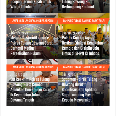
Ucapan Terima Kasih untuk
Tulang Bawang Barat
Warga Tubaba
Berlangsung Khidmat
LAMPUNG TULANG BAWANG BARAT POLRI
LAMPUNG TULANG BAWANG BARAT POLRI
AUG 03, 2026
JUL 30, 2026
Melalui Restoratif Justice,
Polsek Gunung Agung
Polres Tulang Bawang Barat
Berikan Edukasi Kenakalan
Berhasil Mediasi
Remaja dan Disiplin Lalu
Perselisihan Hukum
Lintas di SMPN 13 Tubaba
LAMPUNG TULANG BAWANG BARAT POLRI
LAMPUNG TULANG BAWANG BARAT POLRI
JUL 28, 2026
JUL 27, 2026
Sat Reskrim Polres Tulang
Satlantas Polres Tulang
Bawang Barat Kembali
Bawang Barat
Amankan Dua Pelaku Curat
Sosialisasikan Aplikasi
di Kecamatan Tulang
Siger Lampung Presisi
Bawang Tengah
Kepada Masyarakat