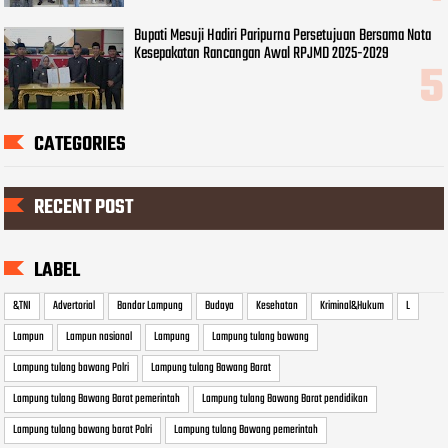
Bupati Mesuji Hadiri Paripurna Persetujuan Bersama Nota
Kesepakatan Rancangan Awal RPJMD 2025-2029
CATEGORIES
RECENT POST
LABEL
&TNI
Advertorial
Bandar Lampung
Budaya
Kesehatan
Kriminal&Hukum
L
Lampun
Lampun nasional
Lampung
Lampung tulang bawang
Lampung tulang bawang Polri
Lampung tulang Bawang Barat
Lampung tulang Bawang Barat pemerintah
Lampung tulang Bawang Barat pendidikan
Lampung tulang bawang barat Polri
Lampung tulang Bawang pemerintah