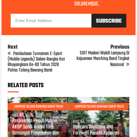
DOLOREMQUE.
Next
Previous
SDIT Madani Wakili Lampung Di
Pembukaan Turnamen E-Sport
Kejuaraan Marching Band Tingkat
(Mobile Legends) Dalam Rangka Hut
Bhayangkara Ke-80 Tahun 2026
Nasional
Polres Tulang Bawang Barat
RELATED POSTS
LAMPUNG TULANG BAWANG BARAT POLRI
LAMPUNG TULANG BAWANG BARAT POLRI
AUG 04, 2026
Perpisahan Penuh Makna,
AUG 04, 2026
AKBP Sendi Antoni Titip
Upacara Welcome and
Semangat Pengabdian dan
Farewell Parade Kapolres