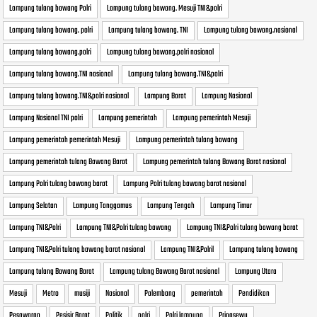
Lampung tulang bawang Polri
Lampung tulang bawang. Mesuji TNI&polri
Lampung tulang bawang. polri
Lampung tulang bawang. TNI
Lampung tulang bawang.nasional
Lampung tulang bawang.polri
Lampung tulang bawang.polri nasional
Lampung tulang bawang.TNI nasional
Lampung tulang bawang.TNI&polri
Lampung tulang bawang.TNI&polri nasional
Lampung Barat
Lampung Nasional
Lampung Nasional TNI polri
Lampung pemerintah
Lampung pemerintah Mesuji
Lampung pemerintah pemerintah Mesuji
Lampung pemerintah tulang bawang
Lampung pemerintah tulang Bawang Barat
Lampung pemerintah tulang Bawang Barat nasional
Lampung Polri tulang bawang barat
Lampung Polri tulang bawang barat nasional
Lampung Selatan
Lampung Tanggamus
Lampung Tengah
Lampung Timur
Lampung TNI&Polri
Lampung TNI&Polri tulang bawang
Lampung TNI&Polri tulang bawang barat
Lampung TNI&Polri tulang bawang barat nasional
Lampung TNI&Polril
Lampung tulang bawang
Lampung tulang Bawang Barat
Lampung tulang Bawang Barat nasional
Lampung Utara
Mesuji
Metro
musiji
Nasional
Palembang
pemerintah
Pendidikan
Pesawaran
Pesisir Barat
Politik
polri
Polri lampung
Pringsewu