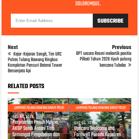
DOLOREMQUE.
Next
Previous
BPT secara Resmi melantik panitia
Kejar-Kejaran Sengit, Tim URC
Pilkati Tahun 2026 tiyuh pulung
Polres Tulang Bawang Ringkus
Komplotan Pencuri Baterai Tower
kencana Tubaba
Bersenjata Api
RELATED POSTS
LAMPUNG TULANG BAWANG BARAT POLRI
LAMPUNG TULANG BAWANG BARAT POLRI
AUG 04, 2026
Perpisahan Penuh Makna,
AUG 04, 2026
AKBP Sendi Antoni Titip
Upacara Welcome and
Semangat Pengabdian dan
Farewell Parade Kapolres