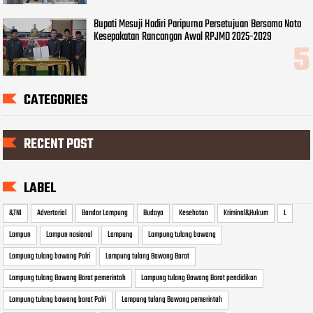
Bupati Mesuji Hadiri Paripurna Persetujuan Bersama Nota
Kesepakatan Rancangan Awal RPJMD 2025-2029
CATEGORIES
RECENT POST
LABEL
&TNI
Advertorial
Bandar Lampung
Budaya
Kesehatan
Kriminal&Hukum
L
Lampun
Lampun nasional
Lampung
Lampung tulang bawang
Lampung tulang bawang Polri
Lampung tulang Bawang Barat
Lampung tulang Bawang Barat pemerintah
Lampung tulang Bawang Barat pendidikan
Lampung tulang bawang barat Polri
Lampung tulang Bawang pemerintah