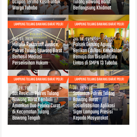
Ucapan Terima Kasih untuk
Tulang Bawang Barat
Warga Tubaba
Berlangsung Khidmat
LAMPUNG TULANG BAWANG BARAT POLRI
LAMPUNG TULANG BAWANG BARAT POLRI
AUG 03, 2026
JUL 30, 2026
Melalui Restoratif Justice,
Polsek Gunung Agung
Polres Tulang Bawang Barat
Berikan Edukasi Kenakalan
Berhasil Mediasi
Remaja dan Disiplin Lalu
Perselisihan Hukum
Lintas di SMPN 13 Tubaba
LAMPUNG TULANG BAWANG BARAT POLRI
LAMPUNG TULANG BAWANG BARAT POLRI
JUL 28, 2026
JUL 27, 2026
Sat Reskrim Polres Tulang
Satlantas Polres Tulang
Bawang Barat Kembali
Bawang Barat
Amankan Dua Pelaku Curat
Sosialisasikan Aplikasi
di Kecamatan Tulang
Siger Lampung Presisi
Bawang Tengah
Kepada Masyarakat