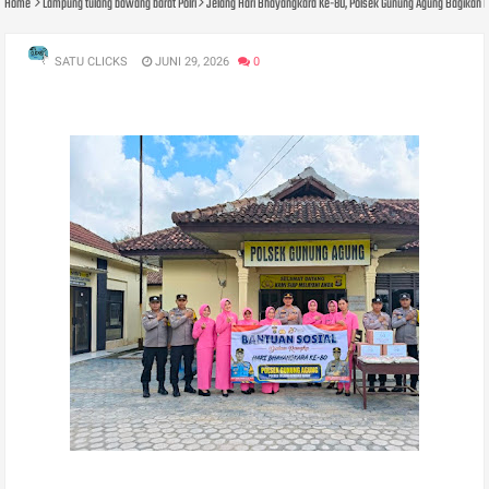
Home
Lampung tulang bawang barat Polri
Jelang Hari Bhayangkara Ke-80, Polsek Gunung Agung Bagikan 
SATU CLICKS
JUNI 29, 2026
0