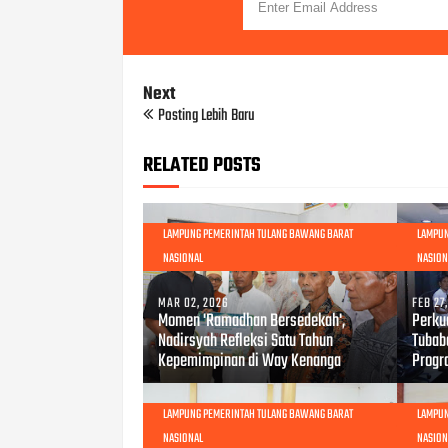
Next
Posting Lebih Baru
RELATED POSTS
LAMPUNG PEMERINTAH TULANG BAWANG BARAT
LAMPUN
NASIONAL
NASION
MAR 02, 2026
FEB 27
Momen 'Ramadhan Bersedekah',
Perku
Nadirsyah Refleksi Satu Tahun
Tubab
Kepemimpinan di Way Kenanga
Progr
LAMPUNG PEMERINTAH TULANG BAWANG BARAT
LAMPUN
NASIONAL
NASION