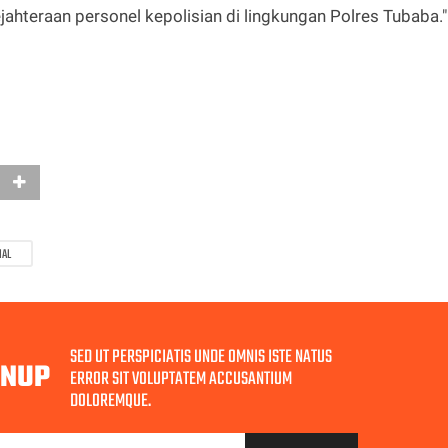
ahteraan personel kepolisian di lingkungan Polres Tubaba."
NAL
SED UT PERSPICIATIS UNDE OMNIS ISTE NATUS
GNUP
ERROR SIT VOLUPTATEM ACCUSANTIUM
DOLOREMQUE.