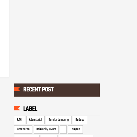
RECENT POST
LABEL
&TNI
Advertorial
Bandar Lampung
Budaya
Kesehatan
Kriminal&Hukum
L
Lampun