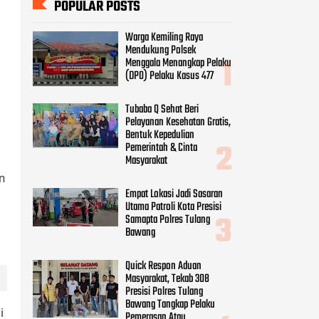
POPULAR POSTS
Warga Kemiling Raya
Mendukung Polsek
Menggala Menangkap Pelaku
(DPO) Pelaku Kasus 477
Tubaba Q Sehat Beri
Pelayanan Kesehatan Gratis,
Bentuk Kepedulian
Pemerintah & Cinta
Masyarakat
n
Empat Lokasi Jadi Sasaran
Utama Patroli Kota Presisi
Samapta Polres Tulang
Bawang
Quick Respon Aduan
Masyarakat, Tekab 308
Presisi Polres Tulang
Bawang Tangkap Pelaku
i
Pemerasan Atau