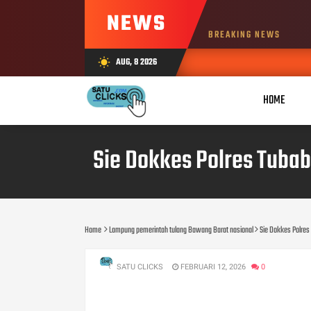
NEWS
BREAKING NEWS
AUG, 8 2026
wb_sunny
HOME
Sie Dokkes Polres Tubab
Home
Lampung pemerintah tulang Bawang Barat nasional
Sie Dokkes Polres 
SATU CLICKS
FEBRUARI 12, 2026
0