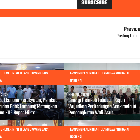
Previo
Posting Lama
G PEMERINTAH TULANG BAWANG BARAT
LAMPUNG PEMERINTAH TULANG BAWANG BARAT
AL
NASIONAL
, 2026
FEB 26, 2026
at Ekonomi Kerakyatan, Pemkab
Sinergi Pemkab Tubaba - Kejari
a dan Bank Lampung Matangkan
Wujudkan Perlindungan Anak melalui
am KUR Super Mikro
Pengangkatan Wali Asuh.
G PEMERINTAH TULANG BAWANG BARAT
LAMPUNG PEMERINTAH TULANG BAWANG BARAT
AL
NASIONAL