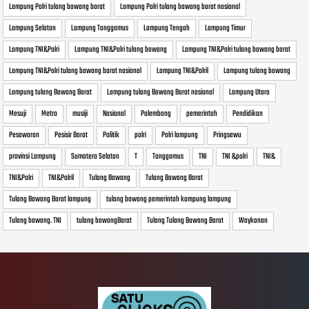
Lampung Polri tulang bawang barat
Lampung Polri tulang bawang barat nasional
Lampung Selatan
Lampung Tanggamus
Lampung Tengah
Lampung Timur
Lampung TNI&Polri
Lampung TNI&Polri tulang bawang
Lampung TNI&Polri tulang bawang barat
Lampung TNI&Polri tulang bawang barat nasional
Lampung TNI&Polril
Lampung tulang bawang
Lampung tulang Bawang Barat
Lampung tulang Bawang Barat nasional
Lampung Utara
Mesuji
Metro
musiji
Nasional
Palembang
pemerintah
Pendidikan
Pesawaran
Pesisir Barat
Politik
polri
Polri lampung
Pringsewu
provinsi Lampung
Sumatera Selatan
T
Tanggamus
TNI
TNI &polri
TNI&
TNI&Polri
TNI&Polril
Tulang Bawang
Tulang Bawang Barat
Tulang Bawang Barat lampung
tulang bawang pemerintah kampung lampung
Tulang bawang. TNI
tulang bawangBarat
Tulang Tulang Bawang Barat
Waykanan