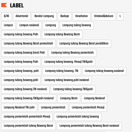
LABEL
&TNI
Advertorial
Bandar Lampung
Budaya
Kesehatan
Kriminal&Hukum
L
Lampun
Lampun nasional
Lampung
Lampung tulang bawang
Lampung tulang bawang Polri
Lampung tulang Bawang Barat
Lampung tulang Bawang Barat pemerintah
Lampung tulang Bawang Barat pendidikan
Lampung tulang bawang barat Polri
Lampung tulang Bawang pemerintah
Lampung tulang bawang Polri
Lampung tulang bawang. Mesuji TNI&polri
Lampung tulang bawang. polri
Lampung tulang bawang. TNI
Lampung tulang bawang.nasional
Lampung tulang bawang.polri
Lampung tulang bawang.polri nasional
Lampung tulang bawang.TNI nasional
Lampung tulang bawang.TNI&polri
Lampung tulang bawang.TNI&polri nasional
Lampung Barat
Lampung Nasional
Lampung Nasional TNI polri
Lampung pemerintah
Lampung pemerintah Mesuji
Lampung pemerintah pemerintah Mesuji
Lampung pemerintah tulang bawang
Lampung pemerintah tulang Bawang Barat
Lampung pemerintah tulang Bawang Barat nasional