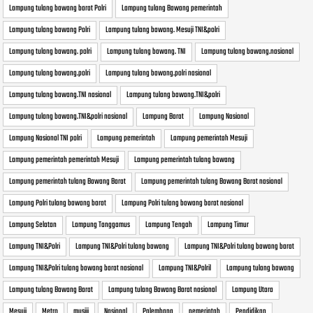
Lampung tulang bawang barat Polri
Lampung tulang Bawang pemerintah
Lampung tulang bawang Polri
Lampung tulang bawang. Mesuji TNI&polri
Lampung tulang bawang. polri
Lampung tulang bawang. TNI
Lampung tulang bawang.nasional
Lampung tulang bawang.polri
Lampung tulang bawang.polri nasional
Lampung tulang bawang.TNI nasional
Lampung tulang bawang.TNI&polri
Lampung tulang bawang.TNI&polri nasional
Lampung Barat
Lampung Nasional
Lampung Nasional TNI polri
Lampung pemerintah
Lampung pemerintah Mesuji
Lampung pemerintah pemerintah Mesuji
Lampung pemerintah tulang bawang
Lampung pemerintah tulang Bawang Barat
Lampung pemerintah tulang Bawang Barat nasional
Lampung Polri tulang bawang barat
Lampung Polri tulang bawang barat nasional
Lampung Selatan
Lampung Tanggamus
Lampung Tengah
Lampung Timur
Lampung TNI&Polri
Lampung TNI&Polri tulang bawang
Lampung TNI&Polri tulang bawang barat
Lampung TNI&Polri tulang bawang barat nasional
Lampung TNI&Polril
Lampung tulang bawang
Lampung tulang Bawang Barat
Lampung tulang Bawang Barat nasional
Lampung Utara
Mesuji
Metro
musiji
Nasional
Palembang
pemerintah
Pendidikan