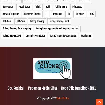
Pesawaran
Pesisir Barat
Politik
polri
Polri lampung
Pringsewu
provinsi Lampung
Sumatera Selatan
T
Tanggamus
TNI
TNI &polri
TNI&
TNI&Polri
TNI&Polril
Tulang Bawang
Tulang Bawang Barat
Tulang Bawang Barat lampung
tulang bawang pemerintah kampung lampung
Tulang bawang. TNI
tulang bawangBarat
Tulang Tulang Bawang Barat
Waykanan
Box Redaksi
Pedoman Media Siber
Kode Etik Jurnalistik (KEJ)
© Copyright 2022
Satu Clicks