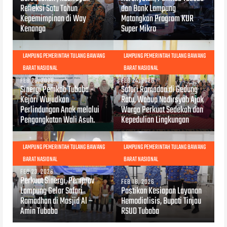
Refleksi Satu Tahun
dan Bank Lampung
Kepemimpinan di Way
Matangkan Program KUR
Kenanga
Super Mikro
LAMPUNG PEMERINTAH TULANG BAWANG
LAMPUNG PEMERINTAH TULANG BAWANG
BARAT NASIONAL
BARAT NASIONAL
FEB 26, 2026
FEB 24, 2026
Sinergi Pemkab Tubaba -
Safari Ramadan di Gedung
Kejari Wujudkan
Ratu, Wabup Nadirsyah Ajak
Perlindungan Anak melalui
Warga Perkuat Sedekah dan
Pengangkatan Wali Asuh.
Kepedulian Lingkungan
LAMPUNG PEMERINTAH TULANG BAWANG
LAMPUNG PEMERINTAH TULANG BAWANG
BARAT NASIONAL
BARAT NASIONAL
FEB 23, 2026
Perkuat Sinergi, Pemprov
FEB 18, 2026
Lampung Gelar Safari
Pastikan Kesiapan Layanan
Ramadhan di Masjid Al –
Hemodialisis, Bupati Tinjau
Amin Tubaba
RSUD Tubaba